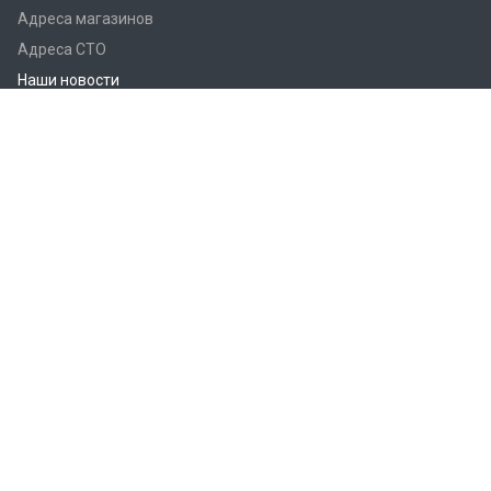
Адреса магазинов
Адреса СТО
Наши новости
Бренды
О компании
Наши контакты
+7 (843) 227-27-27
круглосуточно
016 км. трассы М7, Москва - Уфа
kamin.livetruck@rambler.ru
© 2026 LiveTruck ИП Ивасев И.А.
Сайт разработан и продвигается в Отделе маркетинга